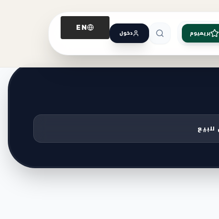
EN
بريميوم
دخول
للبيع