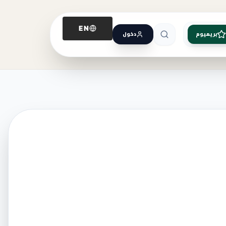
EN
بريميوم
دخول