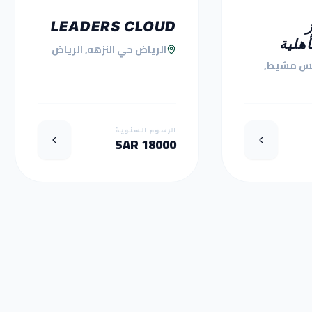
LEADERS CLOUD
أهلية
الرياض حي النزهه, الرياض
س مشيط,
الرسوم السنوية
18000 SAR