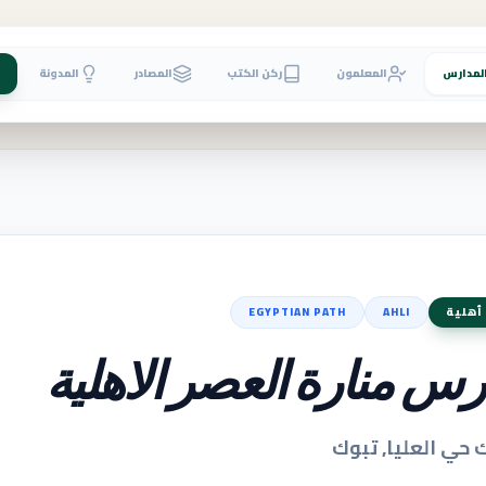
لمدارس
المعلمون
ركن الكتب
المصادر
المدونة
أهلية
AHLI
EGYPTIAN PATH
رس منارة العصر الاهلية
 حي العليا, تبوك