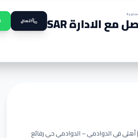
سنوية
ل مع الادارة SAR
اتصال
| أهلي في الدوادمي – الدوادمي حي رفائع