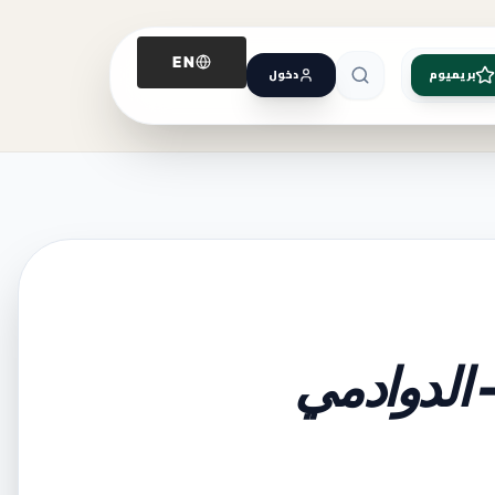
EN
بريميوم
دخول
 الدوادمي