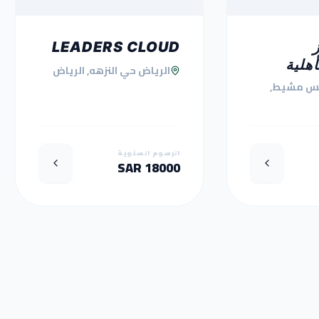
LEADERS CLOUD
أهلية
الرياض حي النزهه, الرياض
س مشيط,
الرسوم السنوية
18000 SAR