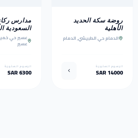
روضة سكة الحديد
مدارس ركاز
الأهلية
السعودية ال
عسير حي خمي
الدمام حي الطبيشي, الدمام
عسير
الرسوم السنوية
الرسوم السنوية
6300 SAR
14000 SAR