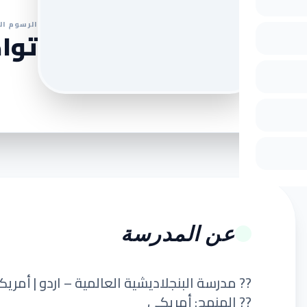
الرسوم ال
تواص
عن المدرسة
?? مدرسة البنجلاديشية العالمية – اردو | أمر
?? المنهج: أمريكي