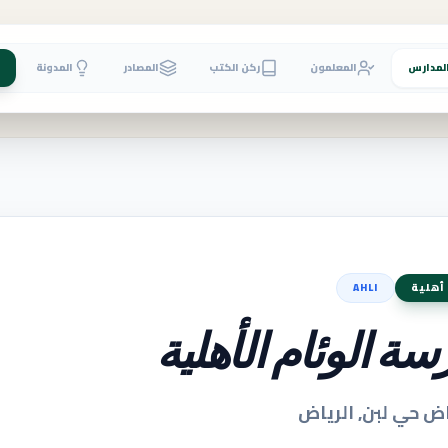
لمدارس
المعلمون
ركن الكتب
المصادر
المدونة
أهلية
AHLI
ة الوئام الأهلية
اض حي لبن, الرياض