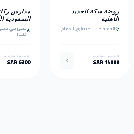
روضة سكة الحديد
مدارس ركاز
الأهلية
السعودية ال
عسير حي خمي
الدمام حي الطبيشي, الدمام
عسير
الرسوم السنوية
الرسوم السنوية
6300 SAR
14000 SAR