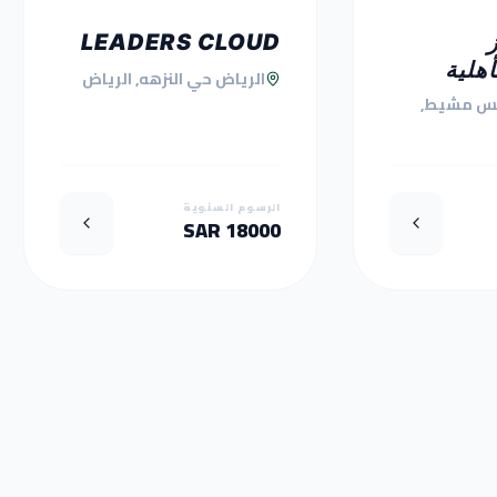
LEADERS CLOUD
أهلية
الرياض حي النزهه, الرياض
س مشيط,
الرسوم السنوية
18000 SAR