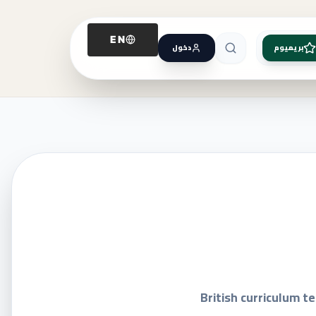
EN
بريميوم
دخول
British curriculum t