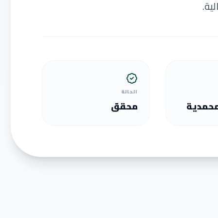
لية.
الحالة
محمدية
محقق