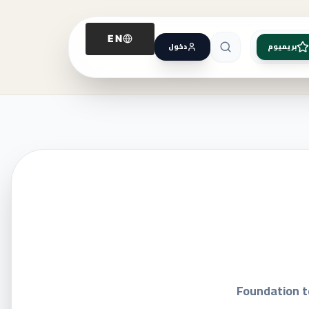
EN
بريميوم
دخول
Foundation te