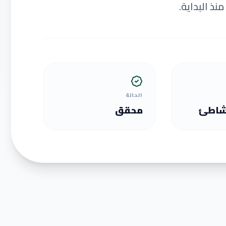
نذ البداية.
الحالة
شاطئ
محقق