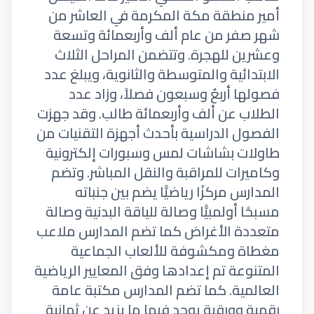
أمير منطقة مكة المكرمة في العاشر من
شهر صفر من عام ألف وأربعمائة وتسعة
وعشرين للهجرة. وتتضمن المراحل الثلاث
الابتدائية والمتوسطة والثانوية، ويبلغ عدد
فصولها أربعٌ وسبعون فصلاً، وزاد عدد
الطلاب عن ألف وأربعمائة طالب. وقد جهزت
الفصول الدراسية بأحدث أجهزة التقنيات من
طاولات بشاشات لمس وسبورات إلكترونية
وكاميرات للمراقبة والنقل المباشر. وتضم
المدارس مركزًا رياضيًّا يضم بين جنباته
مسبحًا أولمبيًّا وصالة للياقة البدنية وصالة
متعددة الأغراض كما تضم المدارس ملاعب
مغطاة ومكشوفة للألعاب الجماعية
المتنوعة تم إعدادها وفق المعايير الرياضية
العالمية. كما تضم المدارس مكتبة عامة
رقمية وورقية يوجد فيها ما يزيد عن ثمانية