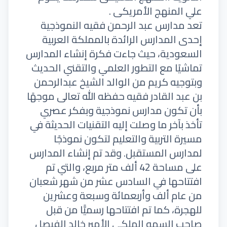
علي المنهج الأمريكى .
تعد مدارس عبد الرحمن فقيه النموذجية
إحدى المدارس الرائدة بالمملكة العربية
السعودية، حيث جاءت فكرة إنشاء المدارس
تماشيًا مع التطور العلمي والتقني الحديث
وبتوجيه كريم من الوالد الشيخ عبدالرحمن
بن عبد القادر فقيه حفظه الله تعالى موجهًا
بأن تكون مدارس نموذجية وبفكر عصري
تأخذ بآخر ما وصلت إليه التقنيات الحديثة في
مسيرة التربية والتعليم لتكون نموذجًا
لمدارس المستقبل. وقد تم إنشاء المدارس
على مساحة 42 ألف متر مربع، والتي تم
افتتاحها في السادس عشر من شهر شعبان
من عام ألف وأربعمائة وسبعة وعشرين
للهجرة، كما تم افتتاحها رسميًّا من قبل
صاحب السمو الملكي الأمير خالد الفيصل