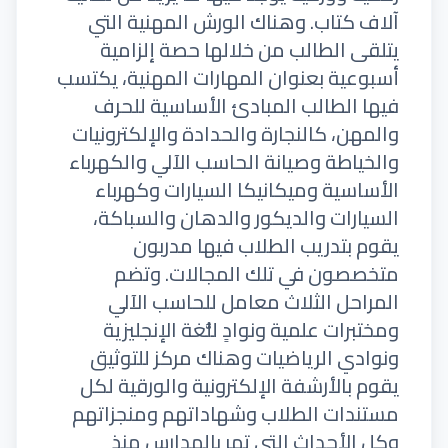
آلاف كتاب. وهناك الورش المهنية التي
يتلقى الطالب من خلالها حصة إلزامية
أسبوعية بعنوان المهارات المهنية، يكتسب
فيها الطالب المبادئ الأساسية للحرف
والمهن، كالنجارة والحدادة والإلكترونيات
والخياطة وصيانة الحاسب الآلي والكهرباء
الأساسية وميكانيكا السيارات وكهرباء
السيارات والديكور والدهان والسباكة،
يقوم بتدريب الطلاب فيها مدربون
متخصصون في تلك المجالات. وتضم
المراحل الثلاث معامل للحاسب الآلي
ومختبرات علمية ونوادٍ للُّغة الإنجليزية
ونوادي الرياضيات وهناك مركز للتوثيق
يقوم بالأرشفة الإلكترونية والورقية لكل
مستندات الطلاب وشهاداتهم ومنجزاتهم
وكل الأحداث التي تمر بالمدارس منذ