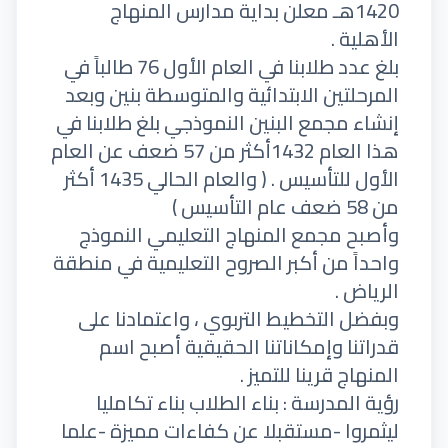
1420هـ معلن بداية مدارس المنهاج
الأهلية .
بلغ عدد طلابنا في العام الأول 76 طالباً في
المرحلتين الابتدائية والمتوسطة بنين وبعد
إنشاء مجمع البنين النموذجي بلغ طلابنا في
هذا العام 1432أكثر من 57 ضعف عن العام
الأول للتأسيس . ( والعام الحالي 1435 أكثر
من 58 ضعف عام التأسيس )
وأصبح مجمع المنهاج التعليمي النموذج
واحداً من أكبر الصروح التعليمية في منطقة
الرياض .
وبفضل التخطيط التربوي ، واعتمادنا على
قدراتنا وإمكاناتنا الحقيقية أصبح اسم
المنهاج قرينا للتميز .
رؤية المدرسة : بناء الطلاب بناء تكامليا
ليثمروا -مستقبلا عن كفاءات مميزة -علما