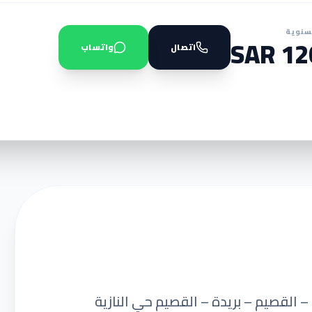
سنوية
1200
اتصال
واتساب
– القصيم – بريدة – القصيم حي النازية