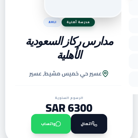
مدرسة أهلية
AHLI
مدارس ركاز السعودية
الأهلية
عسير حي خميس مشيط, عسير
الرسوم السنوية
6300 SAR
اتصال
واتساب