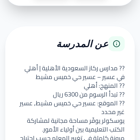
عن المدرسة
?? مدارس ركاز السعودية الأهلية | أهلي
في عسير – عسير حي خميس مشيط
?? المنهج: أهلي
?? تبدأ الرسوم من 6300 ريال
?? الموقع: عسير حي خميس مشيط, عسير
غير محدد
يوسكولر يوفّر مساحة مجانية لمشاركة
الكتب التعليمية بين أولياء الأمور.
مرونة كاملة في تغيير المعلم حسب احتياج