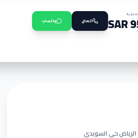
سنوية
95
اتصال
واتساب
– الرياض حي السويدي