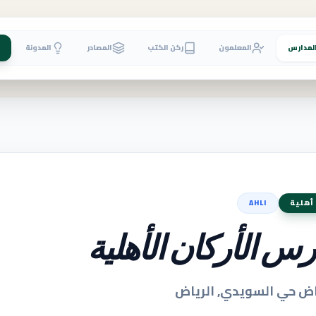
لمدارس
المعلمون
ركن الكتب
المصادر
المدونة
أهلية
AHLI
س الأركان الأهلية
اض حي السويدي, الرياض