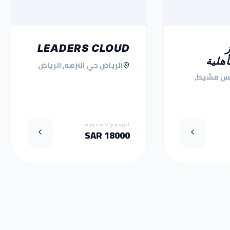
LEADERS CLOUD
أهلية
الرياض حي النزهه, الرياض
س مشيط,
الرسوم السنوية
18000 SAR