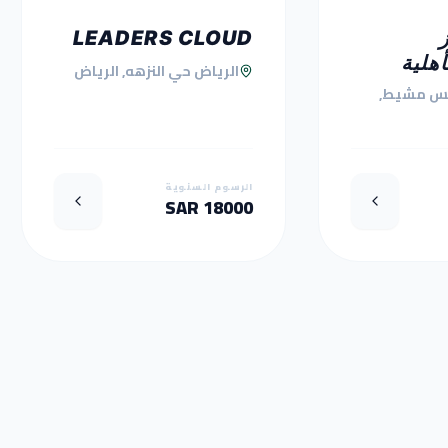
LEADERS CLOUD
أهلية
الرياض حي النزهه, الرياض
س مشيط,
الرسوم السنوية
18000 SAR