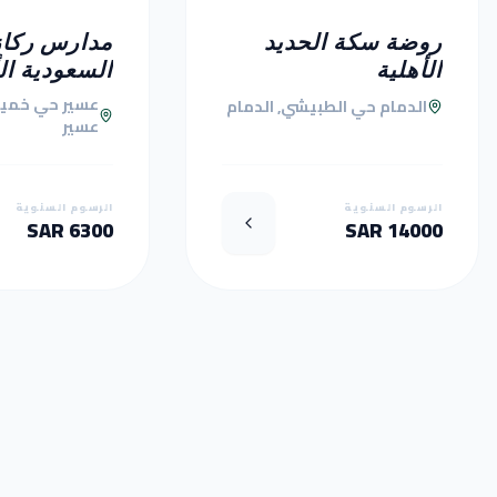
روضة سكة الحديد
مدارس ركاز
الأهلية
السعودية ال
عسير حي خمي
الدمام حي الطبيشي, الدمام
عسير
الرسوم السنوية
الرسوم السنوية
6300 SAR
14000 SAR