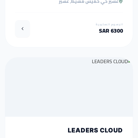
عسير حي خميس مشيط, عسير
الرسوم السنوية
6300 SAR
LEADERS CLOUD