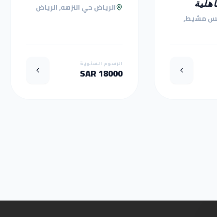
أهلية
الرياض حي النزهه, الرياض
س مشيط,
الرسوم السنوية
18000 SAR