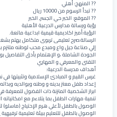
?? المنهج: أهلي
?? تبدأ الرسوم من 10000 ريال
?? الموقع: الخبر حي الجسر, الخبر
رؤية ورسالة مدارس الدرعية الأهلية
الرؤية:أميز اكاديمية قيمية ابداعية ماتعة.
الرسالة:صرح تعليمى تربوى متكامل يهتم بشغ
إلي صناعة جيل واع ومبدع محب لوطنه ملتزم بق
الجودة الشاملة ،و الإهتمام بأدق التفاصيل ب
التقنى والمعرفي و المهاري
أهداف مدرسة الدرعية:
غرس القيم و المبادئ الإسلامية وتثبيتها في 
إعداد طفل معتز بدينه و وطنه وبوالديه وبذاته
ابراز الشخصية المتزنة ذات الفضول للمعرفة ف
تنمية مهارات الطفل بما يتلاءم مع امكانياته ا
الوصول بالطفل لأعلي هرم الإحتياج (ماسلو) ل
الوصول بالطفل للتعليم ببيئة تعليمية ترفيهية