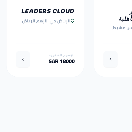
LEADERS CLOUD
أهلية
الرياض حي النزهه, الرياض
س مشيط,
الرسوم السنوية
18000 SAR