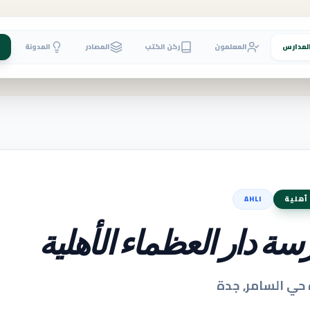
لمدارس
المعلمون
ركن الكتب
المصادر
المدونة
أهلية
AHLI
ة دار العظماء الأهلية
حي السامر, جدة