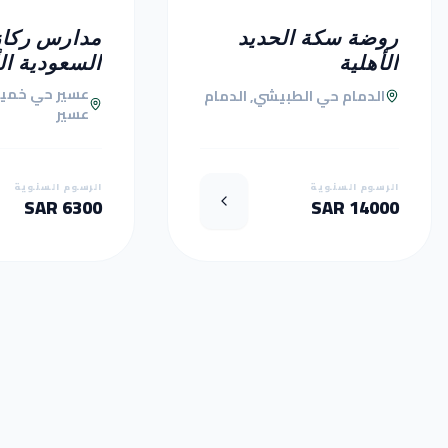
روضة سكة الحديد
مدارس ركاز
الأهلية
السعودية ال
عسير حي خمي
الدمام حي الطبيشي, الدمام
عسير
الرسوم السنوية
الرسوم السنوية
6300 SAR
14000 SAR