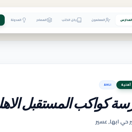
لمدارس
المعلمون
ركن الكتب
المصادر
المدونة
أهلية
AHLI
سة كواكب المستقبل الاهل
 حي ابها, عسير