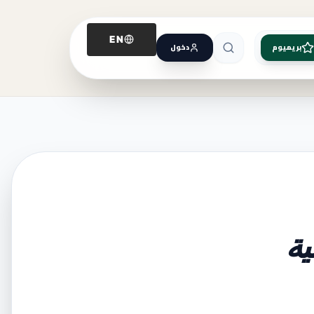
EN
بريميوم
دخول
ية