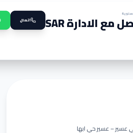
سنوية
ل مع الادارة SAR
اتصال
 عسير – عسير حي ابها