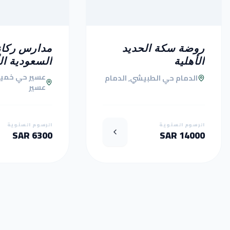
روضة سكة الحديد
مدارس ركاز
الأهلية
السعودية ال
عسير حي خمي
الدمام حي الطبيشي, الدمام
عسير
الرسوم السنوية
الرسوم السنوية
6300 SAR
14000 SAR