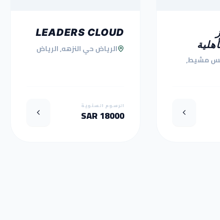
LEADERS CLOUD
أهلية
الرياض حي النزهه, الرياض
س مشيط,
الرسوم السنوية
18000 SAR