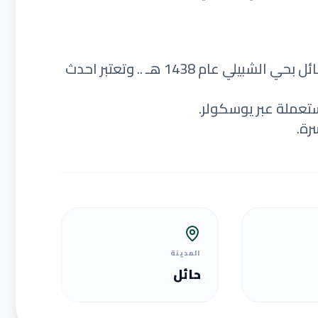
تاسست مدارس براعم الابتكار الاهليه بمدينة حائل بحي الشبيلي عام 1438 هـ .. وتعتبر احدث
ستعملة عبر يوسكولر.
رة.
المدينة
حائل