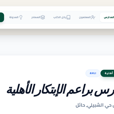
لمدارس
المعلمون
ركن الكتب
المصادر
المدونة
أهلية
AHLI
س براعم الإبتكار الأهلية
 حي الشبيلي, حائل