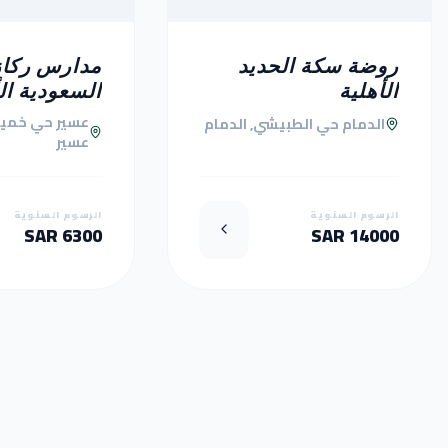
روضة سكة الحديد
مدارس ركاز
الأهلية
السعودية ال
عسير حي خمي
الدمام حي الطبيشي, الدمام
عسير
الرسوم السنوية
الرسوم السنوية
6300 SAR
14000 SAR