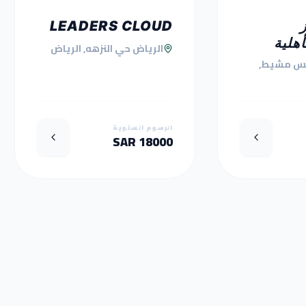
LEADERS CLOUD
أهلية
الرياض حي النزهه, الرياض
س مشيط,
الرسوم السنوية
18000 SAR