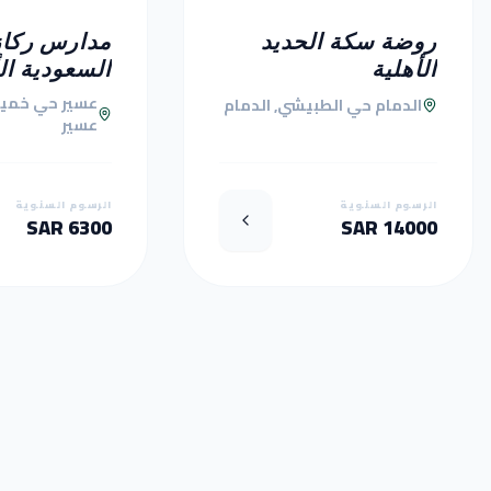
روضة سكة الحديد
مدارس ركاز
الأهلية
السعودية ال
عسير حي خمي
الدمام حي الطبيشي, الدمام
عسير
الرسوم السنوية
الرسوم السنوية
6300 SAR
14000 SAR