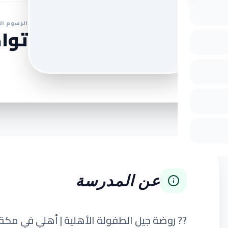
الرسوم ال
تواص
عن المدرسة
?? روضة جيل الطفولة الأهلية | أهلي في مك