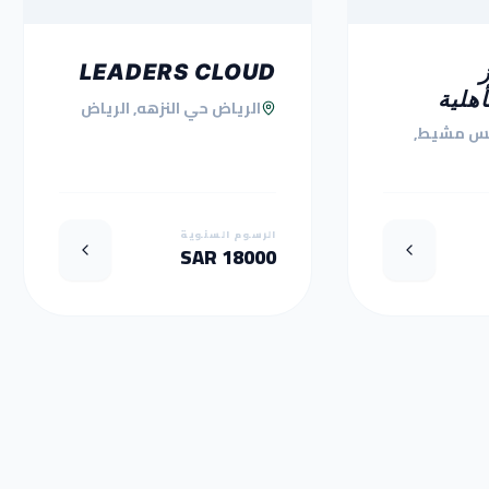
LEADERS CLOUD
أهلية
الرياض حي النزهه, الرياض
س مشيط,
الرسوم السنوية
18000 SAR