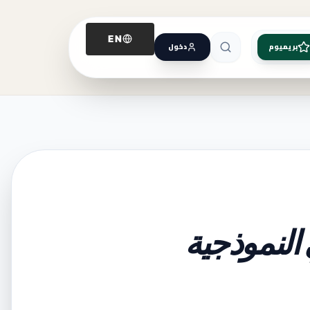
EN
بريميوم
دخول
النموذجية