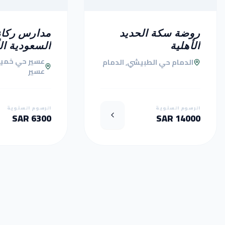
روضة سكة الحديد
مدارس ركاز
الأهلية
السعودية ال
عسير حي خمي
الدمام حي الطبيشي, الدمام
عسير
الرسوم السنوية
الرسوم السنوية
6300 SAR
14000 SAR