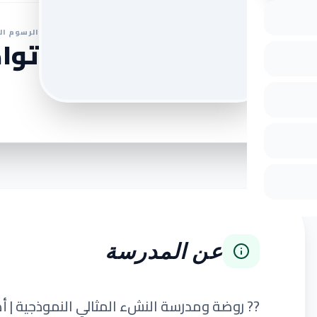
الرسوم ال
تواص
عن المدرسة
?? روضة ومدرسة النشء المثالي النموذجية | أه