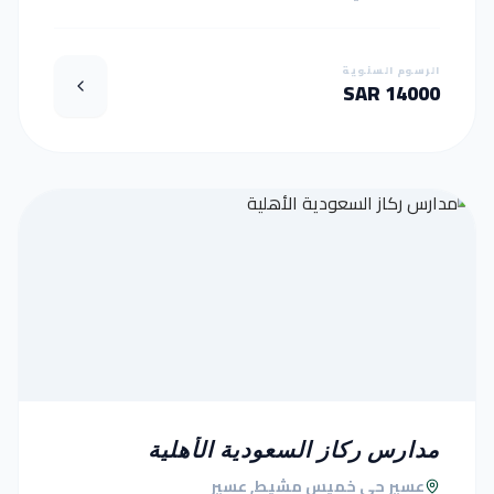
الرسوم السنوية
14000 SAR
مدارس ركاز السعودية الأهلية
عسير حي خميس مشيط, عسير